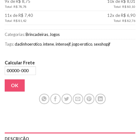
9x de R$ 8,75
10x de R$ 8,01
Total: R$ 78,78
Total: R$ 80,10
11x de R$ 7,40
12x de R$ 6,90
Total: R$ 81,42
Total: R$ 82,76
Categorias:
Brincadeiras
,
Jogos
Tags:
dadinhoerotico
,
intene
,
intensejf
,
jogo erotico
,
sexshopjf
Calcular Frete
OK
DESCRIÇÃO