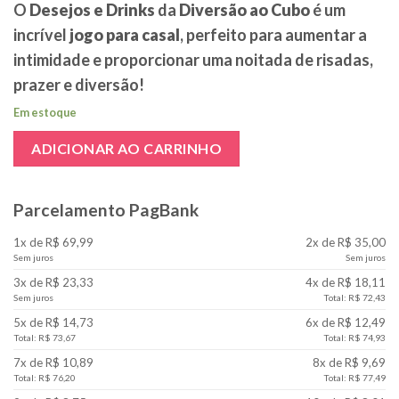
O
Desejos e Drinks
da
Diversão ao Cubo
é um
incrível
jogo para casal
, perfeito para aumentar a
intimidade e proporcionar uma noitada de risadas,
prazer e diversão!
Em estoque
ADICIONAR AO CARRINHO
Parcelamento PagBank
1x de R$ 69,99
2x de R$ 35,00
Sem juros
Sem juros
3x de R$ 23,33
4x de R$ 18,11
Sem juros
Total: R$ 72,43
5x de R$ 14,73
6x de R$ 12,49
Total: R$ 73,67
Total: R$ 74,93
7x de R$ 10,89
8x de R$ 9,69
Total: R$ 76,20
Total: R$ 77,49