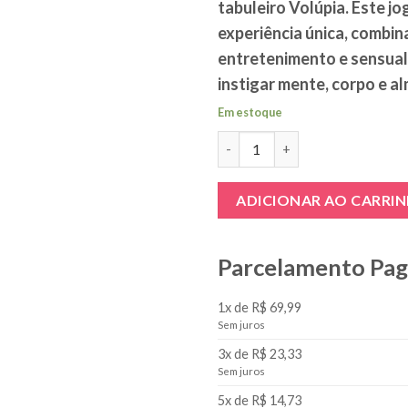
tabuleiro Volúpia. Este j
experiência única, combi
entretenimento e sensual
instigar mente, corpo e a
Em estoque
Jogo Erótico de Tabuleiro e Ca
ADICIONAR AO CARRI
Parcelamento Pa
1x de R$ 69,99
Sem juros
3x de R$ 23,33
Sem juros
5x de R$ 14,73