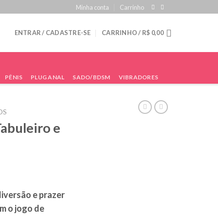
Minha conta
Carrinho
ENTRAR / CADASTRE-SE
CARRINHO /
R$
0,00
PÊNIS
PLUG ANAL
SADO/BDSM
VIBRADORES
OS
Tabuleiro e
diversão e prazer
m o jogo de