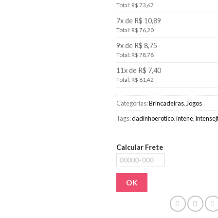
Total: R$ 73,67
7x de R$ 10,89
Total: R$ 76,20
9x de R$ 8,75
Total: R$ 78,78
11x de R$ 7,40
Total: R$ 81,42
Categorias:
Brincadeiras
,
Jogos
Tags:
dadinhoerotico
,
intene
,
intensej
Calcular Frete
OK