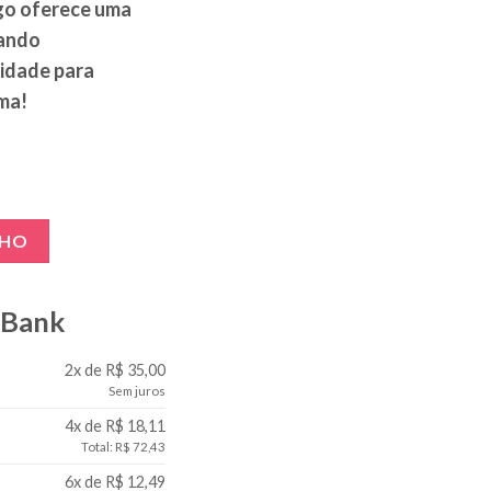
ogo oferece uma
nando
idade para
lma!
rtas Volúpia quantidade
NHO
gBank
2x de R$ 35,00
Sem juros
4x de R$ 18,11
Total: R$ 72,43
6x de R$ 12,49