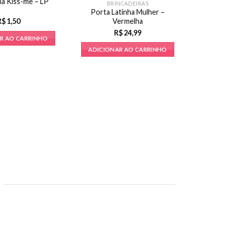
a Kiss-me – LP
BRINCADEIRAS
Porta Latinha Mulher –
Vermelha
R$
1,50
R$
24,99
R AO CARRINHO
ADICIONAR AO CARRINHO
Dadinho
ADICI