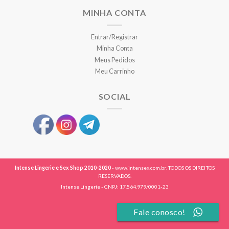
MINHA CONTA
Entrar/Registrar
Minha Conta
Meus Pedidos
Meu Carrinho
SOCIAL
Intense Lingerie e Sex Shop 2010-2020
- www.intensex.com.br. TODOS OS DIREITOS
RESERVADOS.
Intense Lingerie - CNPJ: 17.564.979/0001-23
Fale conosco!