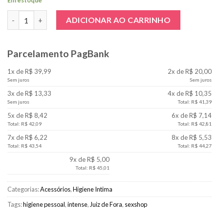
Em estoque
Ducha Higienica 89ml quantidade
ADICIONAR AO CARRINHO
Parcelamento PagBank
1x de R$ 39,99
2x de R$ 20,00
Sem juros
Sem juros
3x de R$ 13,33
4x de R$ 10,35
Sem juros
Total: R$ 41,39
5x de R$ 8,42
6x de R$ 7,14
Total: R$ 42,09
Total: R$ 42,81
7x de R$ 6,22
8x de R$ 5,53
Total: R$ 43,54
Total: R$ 44,27
9x de R$ 5,00
Total: R$ 45,01
Categorias:
Acessórios
,
Higiene Intima
Tags:
higiene pessoal
,
intense
,
Juiz de Fora
,
sexshop