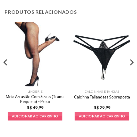
PRODUTOS RELACIONADOS
LINGERIE
CALCINHAS E TANGAS
Meia Arrastão Com Strass (Trama
Calcinha Tailandesa Sobreposta
Pequena) – Preto
R$
49,99
R$
29,99
ADICIONAR AO CARRINHO
ADICIONAR AO CARRINHO
Este
produto
tem