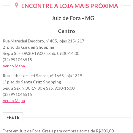
ENCONTRE A LOJA MAIS PRÓXIMA
várias
variantes.
Juiz de Fora - MG
As
opções
Centro
podem
ser
Rua Marechal Deodoro, nº 485, lojas 215/ 217
escolhidas
2º piso do
Garden Shopping
na
Seg. a Sex. 09:30-19:00 e Sáb. 09:30-14:00
página
(32) 991046515
do
Ver no Mapa
produto
Rua Jarbas de Leri Santos, nº 1655, loja 1319
1º piso do
Santa Cruz Shopping
Seg. a Sex. 9:30-19:00 e Sáb. 9:30-16:00
(32) 991046515
Ver no Mapa
FRETE
Frete em Juiz de Fora: Grátis para compras acima de R$200,00