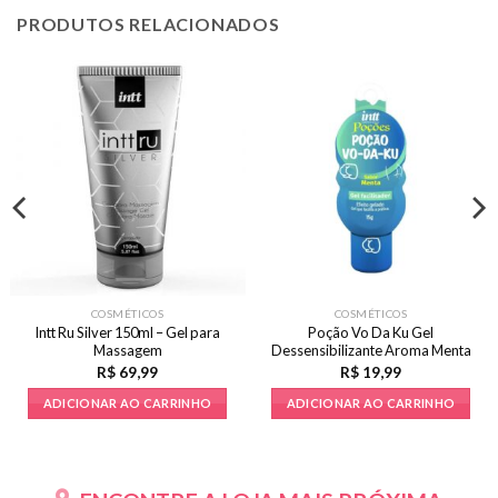
PRODUTOS RELACIONADOS
COSMÉTICOS
COSMÉTICOS
Intt Ru Silver 150ml – Gel para
Poção Vo Da Ku Gel
Massagem
Dessensibilizante Aroma Menta
15g
R$
69,99
R$
19,99
ADICIONAR AO CARRINHO
ADICIONAR AO CARRINHO