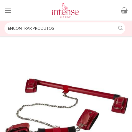
Skip
to
content
Pesquisar
por: