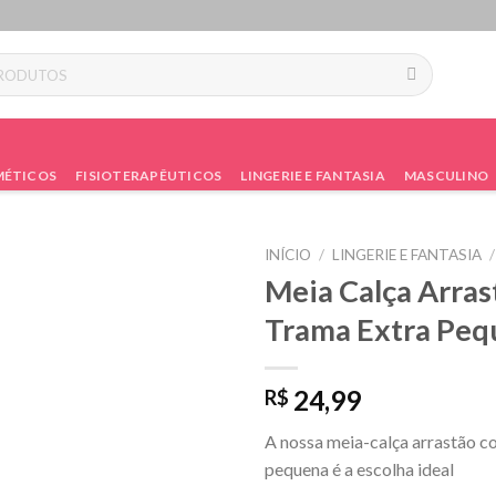
ÉTICOS
FISIOTERAPÊUTICOS
LINGERIE E FANTASIA
MASCULINO
INÍCIO
/
LINGERIE E FANTASIA
/
Meia Calça Arra
Trama Extra Peq
24,99
R$
A nossa meia-calça arrastão c
pequena é a escolha ideal