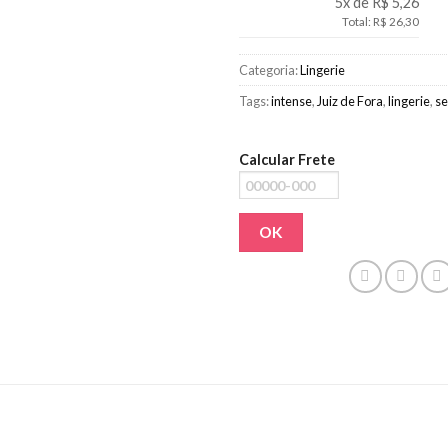
5x de R$ 5,26
Total: R$ 26,30
Categoria:
Lingerie
Tags:
intense
,
Juiz de Fora
,
lingerie
,
s
Calcular Frete
OK