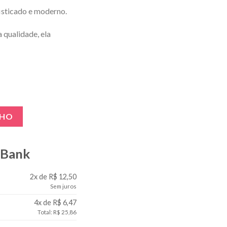
isticado e moderno.
a qualidade, ela
a Extra Pequena Preta quantidade
NHO
gBank
2x de R$ 12,50
Sem juros
4x de R$ 6,47
Total: R$ 25,86