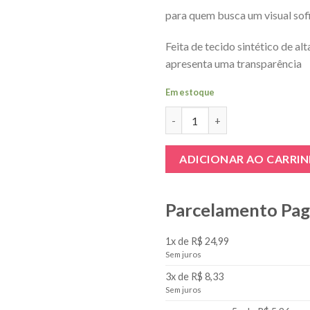
para quem busca um visual sof
Feita de tecido sintético de alt
apresenta uma transparência
Em estoque
Meia Calça Arrastão com Tram
ADICIONAR AO CARRI
Parcelamento Pa
1x de R$ 24,99
Sem juros
3x de R$ 8,33
Sem juros