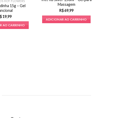
OS HOT FLOWERS
Massagem
dinha 15g – Gel
uncional
R$
69,99
$
19,99
ADICIONAR AO CARRINHO
R AO CARRINHO
Vela B
ADICI