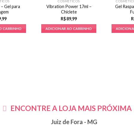
TICOS
COSMÉTICOS
COSMÉTIC
 – Gel para
Vibration Power 17ml –
Gel Raspa
agem
Chiclete
F
9,99
R$
89,99
R
O CARRINHO
ADICIONAR AO CARRINHO
ADICIONA
ENCONTRE A LOJA MAIS PRÓXIMA
Juiz de Fora - MG