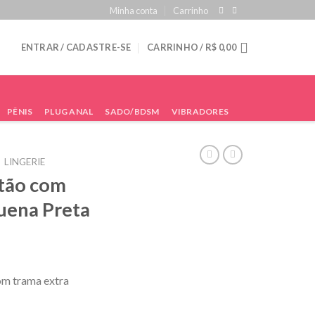
Minha conta
Carrinho
ENTRAR / CADASTRE-SE
CARRINHO /
R$
0,00
PÊNIS
PLUG ANAL
SADO/BDSM
VIBRADORES
LINGERIE
stão com
uena Preta
om trama extra