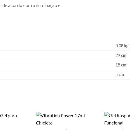
or de acordo com a iluminação e
0,08 kg
29 cm
18 cm
5 cm