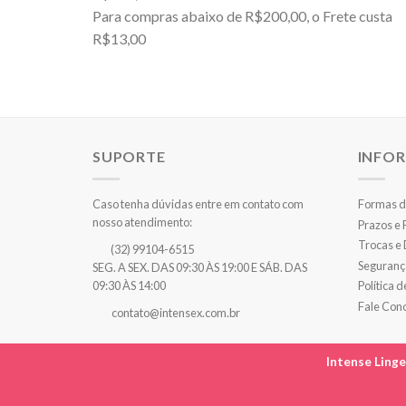
Para compras abaixo de R$200,00, o Frete custa
R$13,00
SUPORTE
INFO
Caso tenha dúvidas entre em contato com
Formas d
nosso atendimento:
Prazos e
Trocas e
(32) 99104-6515
Seguranç
SEG. A SEX. DAS 09:30 ÀS 19:00 E SÁB. DAS
Política 
09:30 ÀS 14:00
Fale Con
contato@intensex.com.br
Intense Ling