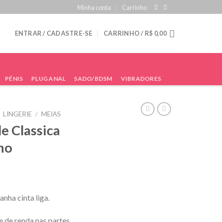
Minha conta
Carrinho
ENTRAR / CADASTRE-SE
CARRINHO /
R$
0,00
PÊNIS
PLUG ANAL
SADO/BDSM
VIBRADORES
LINGERIE
/
MEIAS
e Classica
ho
nha cinta liga.
e de renda nas partes