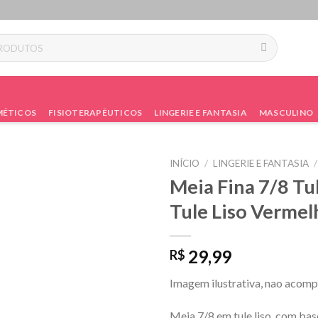
ÉTICOS
FISIOTERAPÊUTICOS
LINGERIE E FANTASIA
MASCULINO
INÍCIO
/
LINGERIE E FANTASIA
/
Meia Fina 7/8 Tul
Tule Liso Vermel
29,99
R$
Imagem ilustrativa, nao acompa
Meia 7/8 em tule liso, com bas