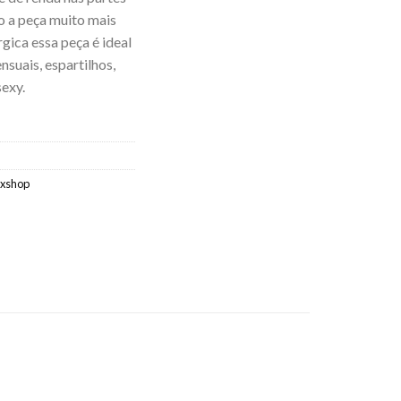
do a peça muito mais
gica essa peça é ideal
nsuais, espartilhos,
sexy.
exshop