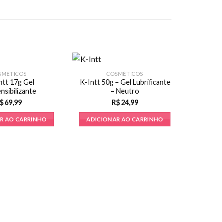
SMÉTICOS
COSMÉTICOS
Intt 17g Gel
K-Intt 50g – Gel Lubrificante
nsibilizante
– Neutro
$
69,99
R$
24,99
R AO CARRINHO
ADICIONAR AO CARRINHO
COSMÉ
Volumão 
ADICI