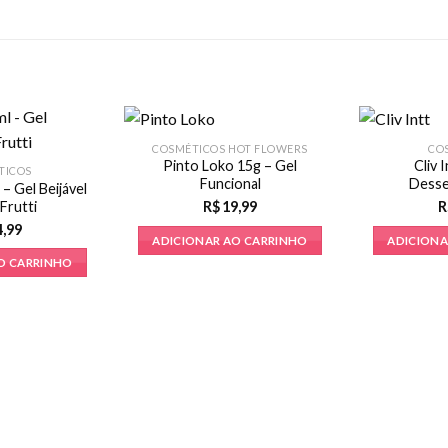
COSMÉTICOS HOT FLOWERS
CO
Pinto Loko 15g – Gel
Cliv 
TICOS
Funcional
Desse
 – Gel Beijável
 Frutti
R$
19,99
R
4,99
ADICIONAR AO CARRINHO
ADICIONA
O CARRINHO