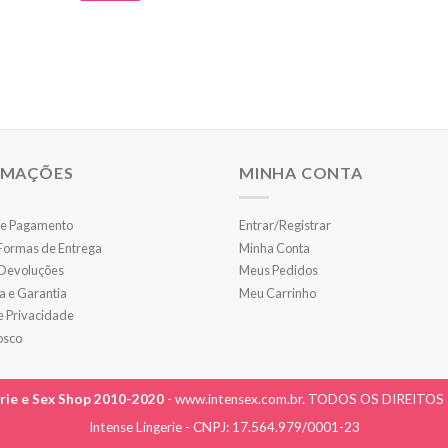
RMAÇÕES
MINHA CONTA
e Pagamento
Entrar/Registrar
 Formas de Entrega
Minha Conta
 Devoluções
Meus Pedidos
a e Garantia
Meu Carrinho
de Privacidade
osco
erie e Sex Shop 2010-2020
- www.intensex.com.br. TODOS OS DIREITO
Intense Lingerie - CNPJ: 17.564.979/0001-23