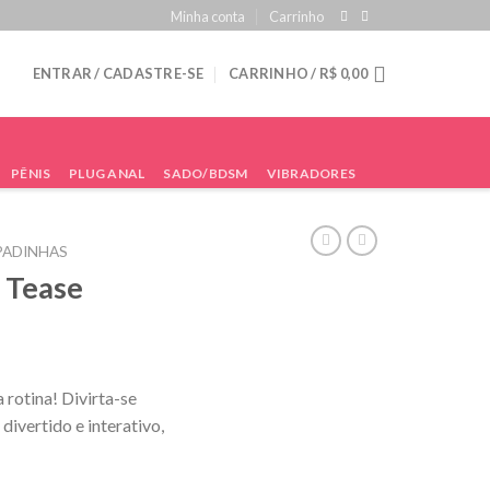
Minha conta
Carrinho
ENTRAR / CADASTRE-SE
CARRINHO /
R$
0,00
PÊNIS
PLUG ANAL
SADO/BDSM
VIBRADORES
PADINHAS
 Tease
 rotina! Divirta-se
divertido e interativo,