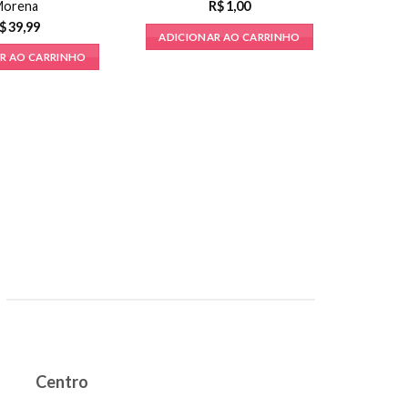
Morena
R$
1,00
$
39,99
ADICIONAR AO CARRINHO
R AO CARRINHO
Raspa
ADICI
Centro