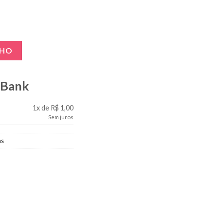
idade
NHO
gBank
1x de R$ 1,00
Sem juros
as