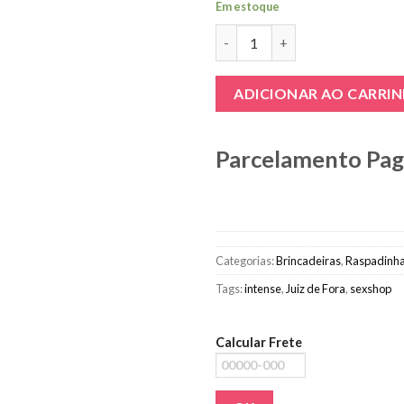
Em estoque
Raspadinha Strip Tease quant
ADICIONAR AO CARRI
Parcelamento Pa
Categorias:
Brincadeiras
,
Raspadinh
Tags:
intense
,
Juiz de Fora
,
sexshop
Calcular Frete