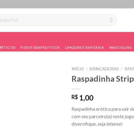
ÉTICOS
FISIOTERAPÊUTICOS
LINGERIE E FANTASIA
MASCULINO
INÍCIO
/
BRINCADEIRAS
/
RAS
Raspadinha Strip
1,00
R$
Raspadinha erótica para sair da
com seu parceiro(a) neste jogo 
diversifique, seja intense!