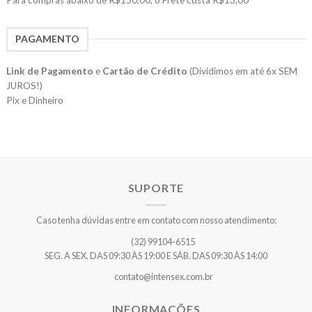
Para compras abaixo de R$150,00, o Frete custa R$13,00
PAGAMENTO
Link de Pagamento
e
Cartão de Crédito
(Dividimos em até 6x SEM
JUROS!)
Pix e Dinheiro
SUPORTE
Caso tenha dúvidas entre em contato com nosso atendimento:
(32) 99104-6515
SEG. A SEX. DAS 09:30 ÀS 19:00 E SÁB. DAS 09:30 ÀS 14:00
contato@intensex.com.br
INFORMAÇÕES