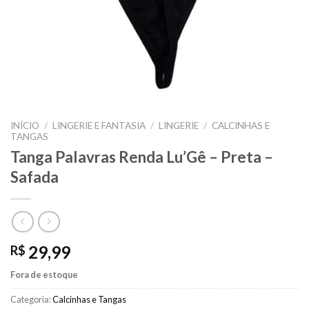
INÍCIO
/
LINGERIE E FANTASIA
/
LINGERIE
/
CALCINHAS E
TANGAS
Tanga Palavras Renda Lu’Gê – Preta –
Safada
29,99
R$
Fora de estoque
Categoria:
Calcinhas e Tangas