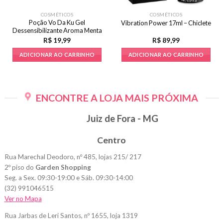
COSMÉTICOS
COSMÉTICOS
Poção Vo Da Ku Gel
Vibration Power 17ml – Chiclete
Dessensibilizante Aroma Menta
15g
R$
19,99
R$
89,99
ADICIONAR AO CARRINHO
ADICIONAR AO CARRINHO
ENCONTRE A LOJA MAIS PRÓXIMA
Juiz de Fora - MG
Centro
Rua Marechal Deodoro, nº 485, lojas 215/ 217
2º piso do
Garden Shopping
Seg. a Sex. 09:30-19:00 e Sáb. 09:30-14:00
(32) 991046515
Ver no Mapa
Rua Jarbas de Leri Santos, nº 1655, loja 1319