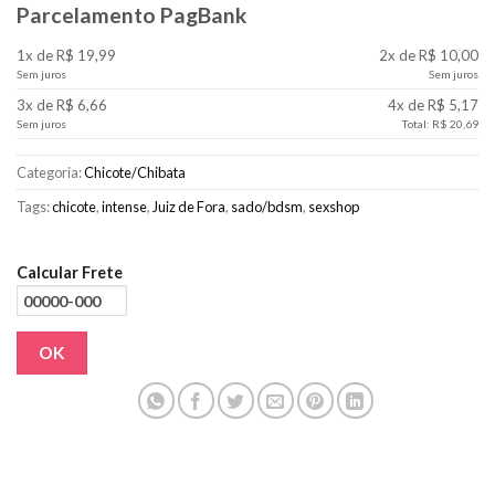
Parcelamento PagBank
1x de R$ 19,99
2x de R$ 10,00
Sem juros
Sem juros
3x de R$ 6,66
4x de R$ 5,17
Sem juros
Total: R$ 20,69
Categoria:
Chicote/Chibata
Tags:
chicote
,
intense
,
Juiz de Fora
,
sado/bdsm
,
sexshop
Calcular Frete
OK